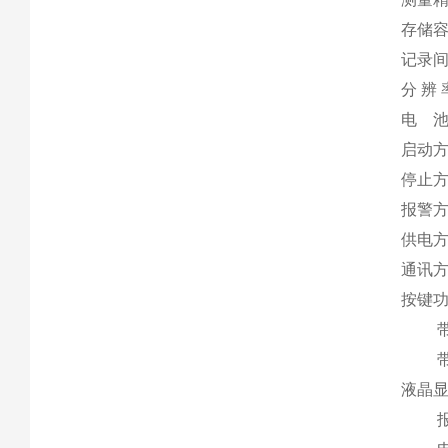
存储容
记录间
分 辨 
电 
启动方
停止方
报警
供电方
通讯方
按键
带报
带查看
液晶
报警