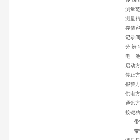
测量范
测量精
存储容
记录间
分 辨 
电 
启动方
停止方
报警
供电方
通讯方
按键
带报
带查看