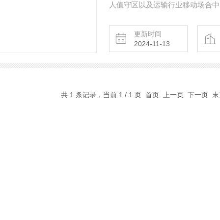
人值守区以及运输行业移动场合中。 采用无线组网可实时监测被测环境里的温湿
它能对大面积的多点温湿度进行联
接传输到监控中心电脑上，方便用户
更新时间
2024-11-13
药行业无线温湿度监控系统
共 1 条记录，当前 1 / 1 页 首页 上一页 下一页 