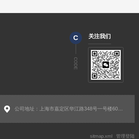
关注我们
C
CODE
公司地址：上海市嘉定区华江路348号一号楼608室
sitmap.xml
管理登陆