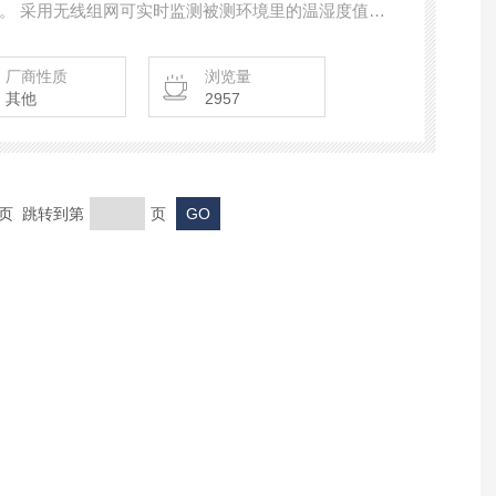
度值，
网监测记录，通过无线传输技术将温度和湿度数据直
统一监测和管理。 上海发泰L99 车间温度记录仪医
厂商性质
浏览量
其他
2957
末页 跳转到第
页