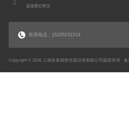
温湿度记录仪
气体检测仪
环境监测仪
显示仪表
联系电话：15205231519
水分测定仪
Copyright © 2026 上海发泰精密仪器仪表有限公司版权所有
备