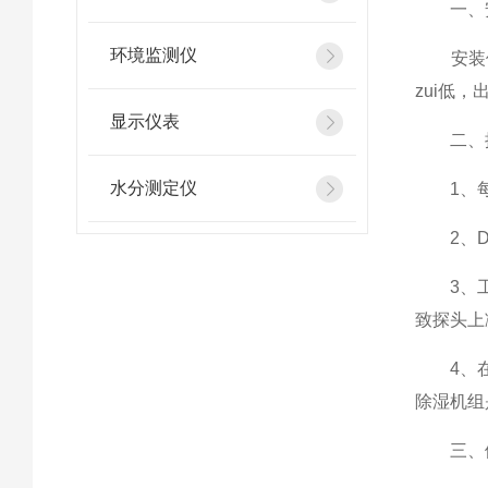
一、安
环境监测仪
安装位置
zui低
显示仪表
二、操
水分测定仪
1、每次
2、DM
3、工作
致探头上
4、在必
除湿机组
三、假