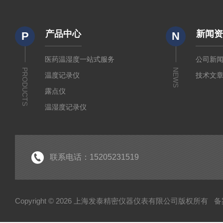
产品中心
新闻
P
N
医药温湿度一站式服务
公司新
PRODUCTS
NEWS
温度记录仪
技术文
露点仪
温湿度记录仪
气体检测仪
环境监测仪
显示仪表
联系电话：15205231519
水分测定仪
Copyright © 2026 上海发泰精密仪器仪表有限公司版权所有
备