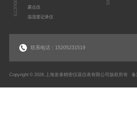
PRODUCTS
露点仪
温湿度记录仪
气体检测仪
环境监测仪
显示仪表
联系电话：15205231519
水分测定仪
Copyright © 2026 上海发泰精密仪器仪表有限公司版权所有
备