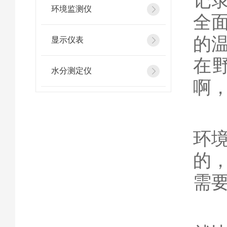
记
环境监测仪
全
的
显示仪表
在
水分测定仪
啊
选
环
的
需
2