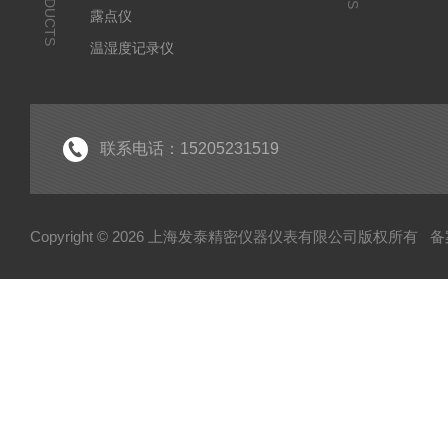
PRODUCTS
露点仪
温湿度记录仪
气体检测仪
环境监测仪
显示仪表
联系电话：15205231519
水分测定仪
Copyright © 2026 上海发泰精密仪器仪表有限公司版权所有
备